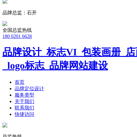
品牌总监：石开
全国总监热线
180 0201 6628
品牌设计_标志VI_包装画册_
_logo标志_品牌网站建设
首页
品牌定位设计
服务类型
关于我们
联系我们
快捷访问
总监热线