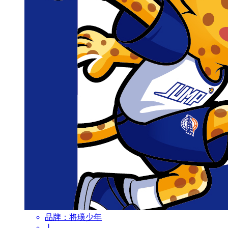
品牌：
将璞少年
丨